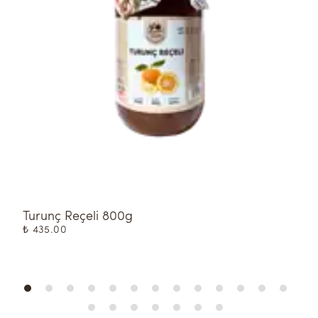
Turunç Reçeli 800g
K
K
₺ 435.00
₺