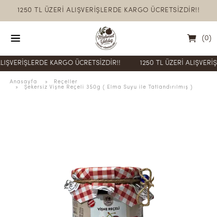
1250 TL ÜZERİ ALIŞVERİŞLERDE KARGO ÜCRETSİZDİR!!
(
0
)
ERİŞLERDE KARGO ÜCRETSİZDİR!!
1250 TL ÜZERİ ALIŞVERİŞLER
Anasayfa
  » 
Reçeller
 » 
Şekersiz Vişne Reçeli 350g ( Elma Suyu ile Tatlandırılmış )