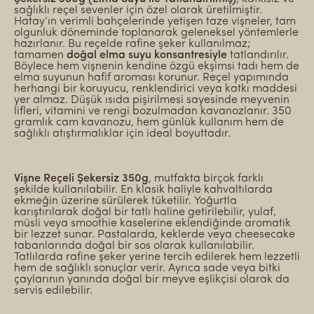
sağlıklı reçel sevenler için özel olarak üretilmiştir.
Hatay’ın verimli bahçelerinde yetişen taze vişneler, tam
olgunluk döneminde toplanarak geleneksel yöntemlerle
hazırlanır. Bu reçelde rafine şeker kullanılmaz;
tamamen
doğal elma suyu konsantresiyle
tatlandırılır.
Böylece hem vişnenin kendine özgü ekşimsi tadı hem de
elma suyunun hafif aroması korunur. Reçel yapımında
herhangi bir koruyucu, renklendirici veya katkı maddesi
yer almaz. Düşük ısıda pişirilmesi sayesinde meyvenin
lifleri, vitamini ve rengi bozulmadan kavanozlanır. 350
gramlık cam kavanozu, hem günlük kullanım hem de
sağlıklı atıştırmalıklar için ideal boyuttadır.
Vişne Reçeli Şekersiz 350g
, mutfakta birçok farklı
şekilde kullanılabilir. En klasik haliyle kahvaltılarda
ekmeğin üzerine sürülerek tüketilir. Yoğurtla
karıştırılarak doğal bir tatlı haline getirilebilir, yulaf,
müsli veya smoothie kaselerine eklendiğinde aromatik
bir lezzet sunar. Pastalarda, keklerde veya cheesecake
tabanlarında doğal bir sos olarak kullanılabilir.
Tatlılarda rafine şeker yerine tercih edilerek hem lezzetli
hem de sağlıklı sonuçlar verir. Ayrıca sade veya bitki
çaylarının yanında doğal bir meyve eşlikçisi olarak da
servis edilebilir.