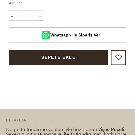
ADET
:
-
+
1
Whatsapp ile Sipariş Ver
SEPETE EKLE
DETAYLAR
Doğal tatlandırma yöntemiyle hazırlanan
Vişne Reçeli
Şekersiz 350g (Elma Suyu ile Tatlandırılmış)
, katkısız ve