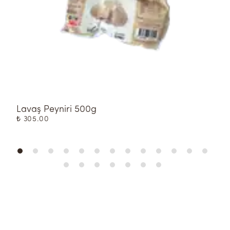
Lavaş Peyniri 500g
K
₺ 305.00
₺