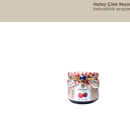
Hatay Çilek Reçel
kahvaltılık arayan