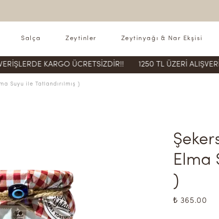
Salça
Zeytinler
Zeytinyağı & Nar Ekşisi
ERDE KARGO ÜCRETSİZDİR!!
1250 TL ÜZERİ ALIŞVERİŞLERD
ma Suyu ile Tatlandırılmış )
Şekers
Elma S
)
₺ 365.00