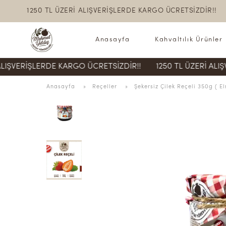
1250 TL ÜZERİ ALIŞVERİŞLERDE KARGO ÜCRETSİZDİR!!
Anasayfa
Kahvaltılık Ürünler
İŞLERDE KARGO ÜCRETSİZDİR!!
1250 TL ÜZERİ ALIŞVERİŞL
Anasayfa
  » 
Reçeller
 » 
Şekersiz Çilek Reçeli 350g ( El