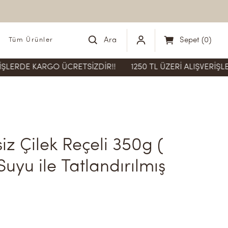
Ara
Sepet
(
0
)
Tüm Ürünler
E KARGO ÜCRETSİZDİR!!
1250 TL ÜZERİ ALIŞVERİŞLERDE KA
iz Çilek Reçeli 350g ( 
uyu ile Tatlandırılmış 