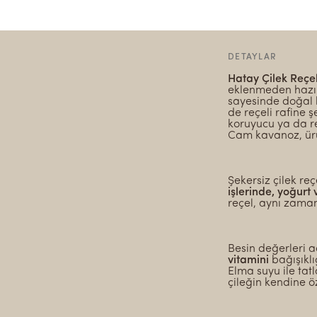
DETAYLAR
Hatay Çilek Reçe
eklenmeden hazırl
sayesinde doğal b
de reçeli rafine 
koruyucu ya da re
Cam kavanoz, ürü
Şekersiz çilek reçe
işlerinde, yoğurt 
reçel, aynı zaman
Besin değerleri a
vitamini
bağışıklı
Elma suyu ile tat
çileğin kendine 