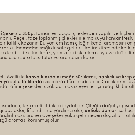
li Şekersiz 350g
, tamamen doğal çileklerden yapılır ve hiçbir 
anır. Reçel, taze toplanmış çileklerin elma suyu konsantresiyl
ir tatlılık kazanır. Bu yöntem hem çileğin kendi aromasını ön
şeker kullanmadan sağlıklı hale getirir. Üretim sürecinde katkı
nklendirici kullanılmaz; yalnızca çilek, elma suyu ve doğal lim
nü uzun süre taze tutar ve aromasını korur.
li, özellikle
kahvaltılarda ekmeğe sürülerek, pankek ve krep 
veya sütlü tatlılarda sos olarak
tercih edilebilir. Çocukların sev
da rafine şekerden uzak durmak isteyenler için sağlıklı bir alte
çısından çilek reçeli oldukça faydalıdır. Çileğin doğal yapısı
ğı destekler,
lif
sindirime yardımcı olur,
antioksidanlar
ise hücr
landırılması, ürüne ilave şeker yükü getirmeden doğal bir tatlıl
özgü aroması korunmuş olur.