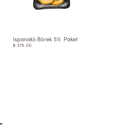
Ispanaklı Börek 5'li  Paket
Harnup Keçiboynu
Pekmezi 800g
₺ 375.00
₺ 385.00
r