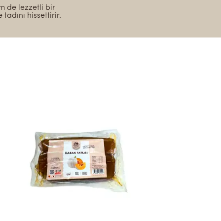
m de lezzetli bir
adını hissettirir.