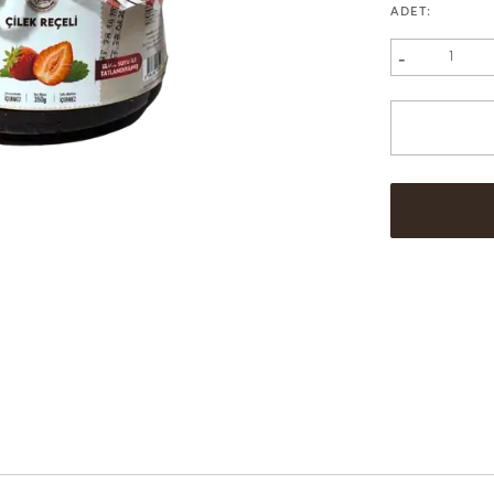
ADET
:
-
1