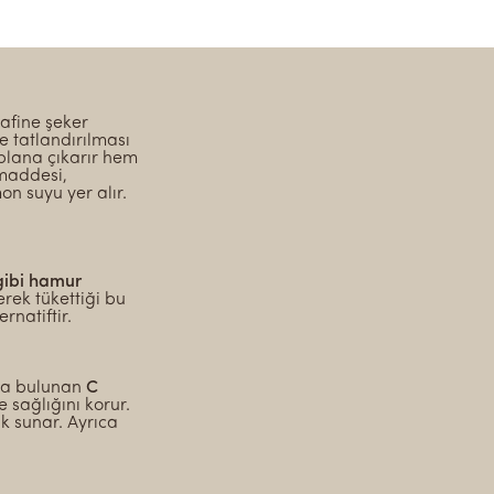
rafine şeker
e tatlandırılması
 plana çıkarır hem
 maddesi,
on suyu yer alır.
gibi hamur
erek tükettiği bu
rnatiftir.
nda bulunan
C
e sağlığını korur.
ık sunar. Ayrıca