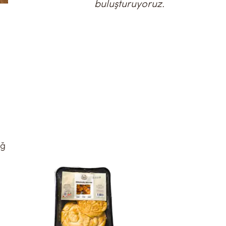
buluşturuyoruz.
ğ 