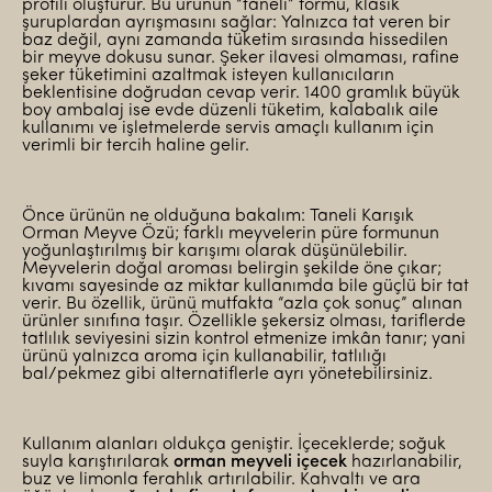
profili oluşturur. Bu ürünün “taneli” formu, klasik
şuruplardan ayrışmasını sağlar: Yalnızca tat veren bir
baz değil, aynı zamanda tüketim sırasında hissedilen
bir meyve dokusu sunar. Şeker ilavesi olmaması, rafine
şeker tüketimini azaltmak isteyen kullanıcıların
beklentisine doğrudan cevap verir. 1400 gramlık büyük
boy ambalaj ise evde düzenli tüketim, kalabalık aile
kullanımı ve işletmelerde servis amaçlı kullanım için
verimli bir tercih haline gelir.
Önce ürünün ne olduğuna bakalım: Taneli Karışık
Orman Meyve Özü; farklı meyvelerin püre formunun
yoğunlaştırılmış bir karışımı olarak düşünülebilir.
Meyvelerin doğal aroması belirgin şekilde öne çıkar;
kıvamı sayesinde az miktar kullanımda bile güçlü bir tat
verir. Bu özellik, ürünü mutfakta “azla çok sonuç” alınan
ürünler sınıfına taşır. Özellikle şekersiz olması, tariflerde
tatlılık seviyesini sizin kontrol etmenize imkân tanır; yani
ürünü yalnızca aroma için kullanabilir, tatlılığı
bal/pekmez gibi alternatiflerle ayrı yönetebilirsiniz.
Kullanım alanları oldukça geniştir. İçeceklerde; soğuk
suyla karıştırılarak
orman meyveli içecek
hazırlanabilir,
buz ve limonla ferahlık artırılabilir. Kahvaltı ve ara