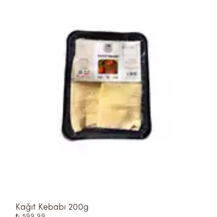
Kağıt Kebabı 200g
S
₺ 599.99
₺