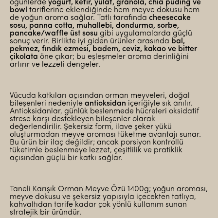
öğünlerde
yoğurt, kefir, yulaf, granola, chia puding ve
bowl
tariflerine eklendiğinde hem meyve dokusu hem
de yoğun aroma sağlar. Tatlı tarafında
cheesecake
sosu, panna cotta, muhallebi, dondurma, sorbe,
pancake/waffle üst sosu
gibi uygulamalarda güçlü
sonuç verir. Birlikte iyi giden ürünler arasında
bal,
pekmez, fındık ezmesi, badem, ceviz, kakao ve bitter
çikolata
öne çıkar; bu eşleşmeler aroma derinliğini
artırır ve lezzeti dengeler.
Vücuda katkıları açısından orman meyveleri, doğal
bileşenleri nedeniyle
antioksidan
içeriğiyle sık anılır.
Antioksidanlar, günlük beslenmede hücreleri oksidatif
strese karşı destekleyen bileşenler olarak
değerlendirilir. Şekersiz form, ilave şeker yükü
oluşturmadan meyve aroması tüketme avantajı sunar.
Bu ürün bir ilaç değildir; ancak porsiyon kontrollü
tüketimle beslenmeye lezzet, çeşitlilik ve pratiklik
açısından güçlü bir katkı sağlar.
Taneli Karışık Orman Meyve Özü 1400g; yoğun aroması,
meyve dokusu ve şekersiz yapısıyla içecekten tatlıya,
kahvaltıdan tarife kadar çok yönlü kullanım sunan
stratejik bir üründür.