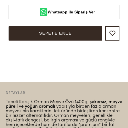
Whatsapp ile Sipariş Ver
SEPETE EKLE
DETAYLAR
Taneli Karışık Orman Meyve Özü 1400g;
şekersiz
,
meyve
püreli
ve
yoğun aromalı
yapısıyla birden fazla orman
meyvesinin karakterini tek üründe birleştiren konsantre
bir lezzet alternatifidir. Orman meyveleri; genellikle
ekşi-tatlı dengesi, belirgin aroması ve güçlü rengiyle
hem içeceklerde hem de tariflerde “premium” bir tat