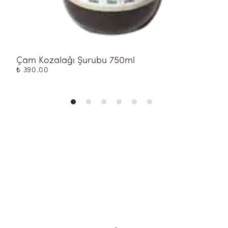
Çam Kozalağı Şurubu 750ml
K
₺ 390.00
₺