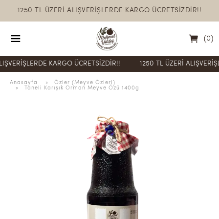
1250 TL ÜZERİ ALIŞVERİŞLERDE KARGO ÜCRETSİZDİR!!
(
0
)
ERİŞLERDE KARGO ÜCRETSİZDİR!!
1250 TL ÜZERİ ALIŞVERİŞLERD
Anasayfa
  » 
Özler (Meyve Özleri)
 » 
Taneli Karışık Orman Meyve Özü 1400g