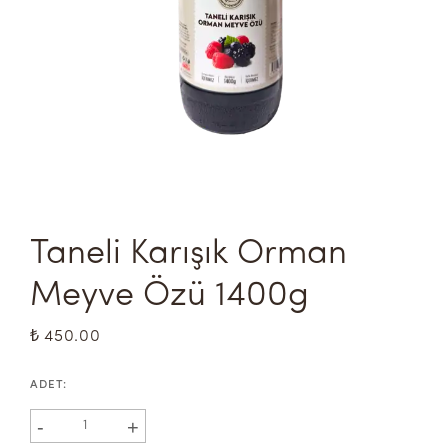
Taneli Karışık Orman 
Meyve Özü 1400g
₺ 450.00
ADET
:
-
+
1