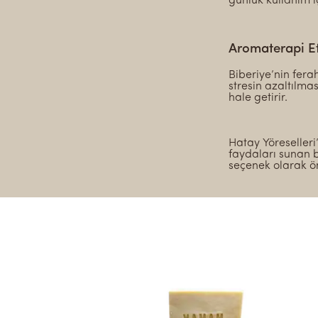
günlük kullanım i
Aromaterapi Et
Biberiye’nin fera
stresin azaltılmas
hale getirir.
Hatay Yöreselleri
faydaları sunan b
seçenek olarak ö