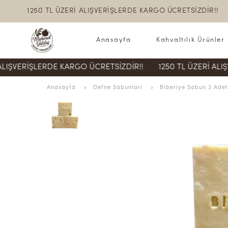
1250 TL ÜZERİ ALIŞVERİŞLERDE KARGO ÜCRETSİZDİR!!
Anasayfa
Kahvaltılık Ürünler
ŞLERDE KARGO ÜCRETSİZDİR!!
1250 TL ÜZERİ ALIŞVERİŞLE
Anasayfa
  » 
Defne Sabunları
 » 
Biberiye Sabun 3 Adet