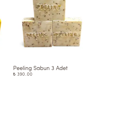
Peeling Sabun 3 Adet
Zeytinyağlı Sabun
₺ 390.00
₺ 390.00