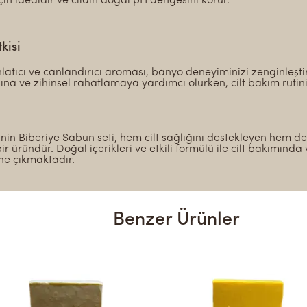
çin idealdir ve cildin doğal pH dengesini korur.
kisi
hlatıcı ve canlandırıcı aroması, banyo deneyiminizi zenginleştir
ına ve zihinsel rahatlamaya yardımcı olurken, cilt bakım rutinin
’nin Biberiye Sabun seti, hem cilt sağlığını destekleyen hem 
ir üründür. Doğal içerikleri ve etkili formülü ile cilt bakımınd
ne çıkmaktadır.
Benzer Ürünler