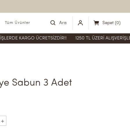
Ara
Sepet
(
0
)
Tüm Ürünler
 KARGO ÜCRETSİZDİR!!
1250 TL ÜZERİ ALIŞVERİŞLERDE KA
iye Sabun 3 Adet
+