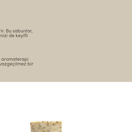
ir. Bu sabunlar,
izi de keyifli
de aromaterapi
a vazgeçilmez bir