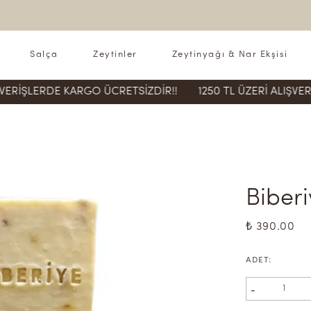
Salça
Zeytinler
Zeytinyağı & Nar Ekşisi
RDE KARGO ÜCRETSİZDİR!!
1250 TL ÜZERİ ALIŞVERİŞLERDE
Biber
₺ 390.00
ADET
:
-
1