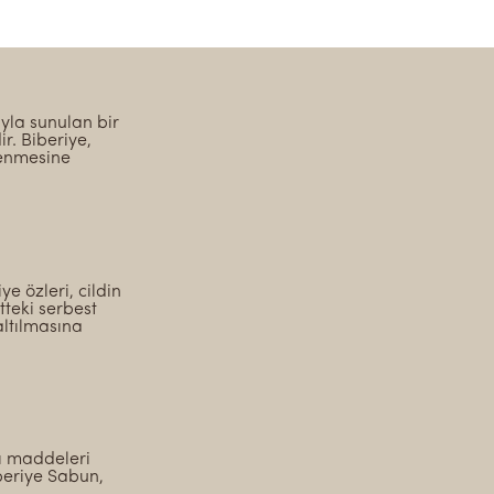
yla sunulan bir
r. Biberiye,
ilenmesine
e özleri, cildin
tteki serbest
altılmasına
kı maddeleri
iberiye Sabun,