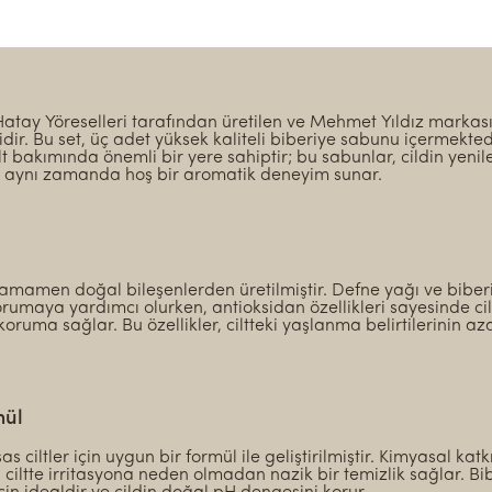
atay Yöreselleri tarafından üretilen ve Mehmet Yıldız markası
dir. Bu set, üç adet yüksek kaliteli biberiye sabunu içermektedi
ilt bakımında önemli bir yere sahiptir; bu sabunlar, cildin yen
, aynı zamanda hoş bir aromatik deneyim sunar.
amamen doğal bileşenlerden üretilmiştir. Defne yağı ve biberiy
umaya yardımcı olurken, antioksidan özellikleri sayesinde cil
koruma sağlar. Bu özellikler, ciltteki yaşlanma belirtilerinin az
mül
s ciltler için uygun bir formül ile geliştirilmiştir. Kimyasal kat
 ciltte irritasyona neden olmadan nazik bir temizlik sağlar. B