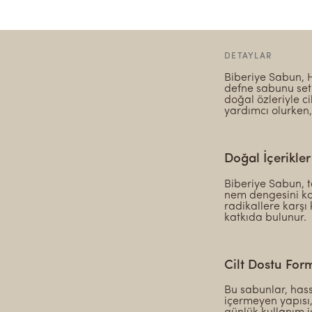
DETAYLAR
Biberiye Sabun, H
defne sabunu seti
doğal özleriyle c
yardımcı olurken
Doğal İçerikler
Biberiye Sabun, t
nem dengesini kor
radikallere karşı 
katkıda bulunur.
Cilt Dostu For
Bu sabunlar, hassa
içermeyen yapısı,