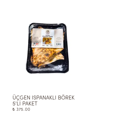
ÜÇGEN ISPANAKLI BÖREK 
Salamura Peynir 
5'Lİ PAKET
₺ 335.00
₺ 375.00