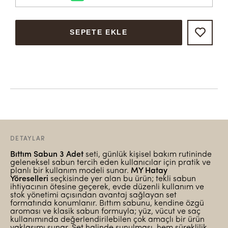
SEPETE EKLE
DETAYLAR
Bıttım Sabun 3 Adet
seti, günlük kişisel bakım rutininde
geleneksel sabun tercih eden kullanıcılar için pratik ve
planlı bir kullanım modeli sunar.
MY Hatay
Yöreselleri
seçkisinde yer alan bu ürün; tekli sabun
ihtiyacının ötesine geçerek, evde düzenli kullanım ve
stok yönetimi açısından avantaj sağlayan set
formatında konumlanır. Bıttım sabunu, kendine özgü
aroması ve klasik sabun formuyla; yüz, vücut ve saç
kullanımında değerlendirilebilen çok amaçlı bir ürün
yaklaşımı sunar. Set halinde sunulması, hem süreklilik