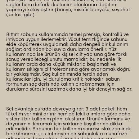
sağlar hem de farklı kullanım alanlarına dağıtım
yapmayı kolaylaştırır (banyo, misafir banyosu, seyahat
çantası gibi).
Bıttım sabunu kullanımında temel prensip, kontrollü ve
ihtiyaca uygun ilerlemektir. Vücut temizliğinde sabunu
elde köpürterek uygulamak daha dengeli bir kullanım
sağlar; ardından bol suyla durulama önerilir. Yüz
kullanımında ise ürünün kişisel cilt yapısına göre farklı
sonuç verebileceği unutulmamalıdır; bu nedenle ilk
kullanımlarda daha küçük miktarla başlamak ve
kullanım sıklığını cilt toleransına göre ayarlamak doğru
bir yaklaşımdır. Saç kullanımında tercih eden
kullanıcılar için, iyi durulama kritik noktadır; sabun
formunun saç derisinde kalıntı bırakmaması için
durulama süresini uzatmak daha iyi bir deneyim sağlar.
Set avantajı burada devreye girer: 3 adet paket, hem
tüketim verimini artırır hem de tekli alımlara göre daha
sistemli bir kullanım planı oluşturur. Ürünün formunu ve
dayanımını korumak için saklama koşullarına dikkat
edilmelidir. Sabunun her kullanım sonrası ıslak zeminde
bırakılmaması, su tutmayan bir sabunlukta muhafaza
edilmesi ve hava alması; ürünün daha uzun süre