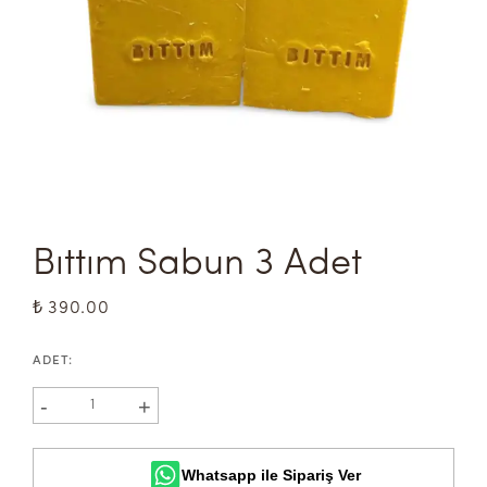
Bıttım Sabun 3 Adet
₺ 390.00
ADET
:
-
+
1
Whatsapp ile Sipariş Ver