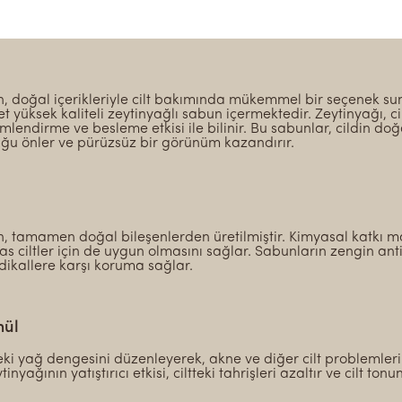
, doğal içerikleriyle cilt bakımında mükemmel bir seçenek sun
t yüksek kaliteli zeytinyağlı sabun içermektedir. Zeytinyağı, ci
lendirme ve besleme etkisi ile bilinir. Bu sabunlar, cildin do
uğu önler ve pürüzsüz bir görünüm kazandırır.
n, tamamen doğal bileşenlerden üretilmiştir. Kimyasal katkı m
s ciltler için de uygun olmasını sağlar. Sabunların zengin anti
adikallere karşı koruma sağlar.
mül
teki yağ dengesini düzenleyerek, akne ve diğer cilt problemle
inyağının yatıştırıcı etkisi, ciltteki tahrişleri azaltır ve cilt tonun