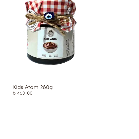
Kids Atom 280g
Kıymalı Oruk 5'Li 
₺ 450.00
₺ 600.00