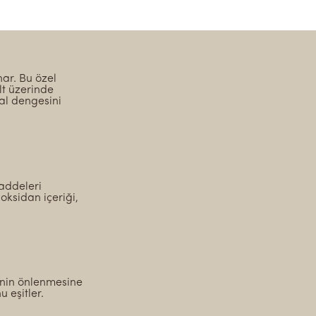
ar. Bu özel
lt üzerinde
ğal dengesini
addeleri
oksidan içeriği,
rinin önlenmesine
u eşitler.