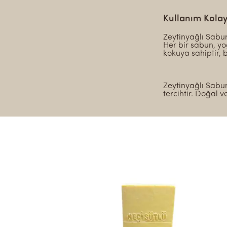
Kullanım Kolay
Zeytinyağlı Sabun
Her bir sabun, yoğ
kokuya sahiptir, 
Zeytinyağlı Sabu
tercihtir. Doğal v