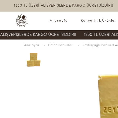
1250 TL ÜZERİ ALIŞVERİŞLERDE KARGO ÜCRETSİZDİR!!
Anasayfa
Kahvaltılık Ürünler
İŞLERDE KARGO ÜCRETSİZDİR!!
1250 TL ÜZERİ ALIŞVERİŞL
Anasayfa
  » 
Defne Sabunları
 » 
Zeytinyağlı Sabun 3 A