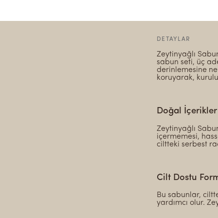
DETAYLAR
Zeytinyağlı Sabun
sabun seti, üç ade
derinlemesine nem
koruyarak, kurul
Doğal İçerikler
Zeytinyağlı Sabu
içermemesi, hassa
ciltteki serbest r
Cilt Dostu For
Bu sabunlar, cilt
yardımcı olur. Zeyt