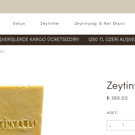
Salça
Zeytinler
Zeytinyağı & Nar Ekşisi
ERDE KARGO ÜCRETSİZDİR!!
1250 TL ÜZERİ ALIŞVERİŞLERD
det
Zeyti
₺ 390.00
ADET
:
-
1