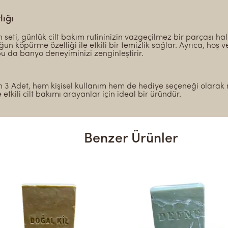
lığı
 seti, günlük cilt bakım rutininizin vazgeçilmez bir parçası hal
un köpürme özelliği ile etkili bir temizlik sağlar. Ayrıca, hoş v
bu da banyo deneyiminizi zenginleştirir.
n 3 Adet, hem kişisel kullanım hem de hediye seçeneği olara
e etkili cilt bakımı arayanlar için ideal bir üründür.
Benzer Ürünler