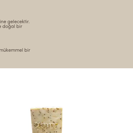
ine gelecektir.
e doğal bir
k mükemmel bir