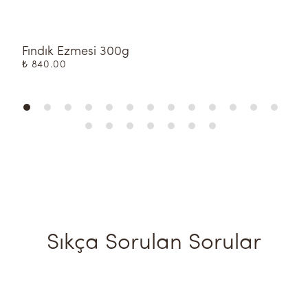
Fındık Ezmesi 300g
A
₺ 840.00
₺
Sıkça Sorulan Sorular