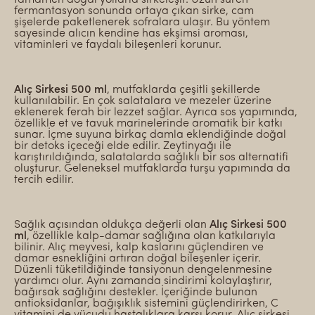
fermantasyon sonunda ortaya çıkan sirke, cam
şişelerde paketlenerek sofralara ulaşır. Bu yöntem
sayesinde alıcın kendine has ekşimsi aroması,
vitaminleri ve faydalı bileşenleri korunur.
Alıç Sirkesi 500 ml
, mutfaklarda çeşitli şekillerde
kullanılabilir. En çok salatalara ve mezeler üzerine
eklenerek ferah bir lezzet sağlar. Ayrıca sos yapımında,
özellikle et ve tavuk marinelerinde aromatik bir katkı
sunar. İçme suyuna birkaç damla eklendiğinde doğal
bir detoks içeceği elde edilir. Zeytinyağı ile
karıştırıldığında, salatalarda sağlıklı bir sos alternatifi
oluşturur. Geleneksel mutfaklarda turşu yapımında da
tercih edilir.
Sağlık açısından oldukça değerli olan
Alıç Sirkesi 500
ml
, özellikle kalp-damar sağlığına olan katkılarıyla
bilinir. Alıç meyvesi, kalp kaslarını güçlendiren ve
damar esnekliğini artıran doğal bileşenler içerir.
Düzenli tüketildiğinde tansiyonun dengelenmesine
yardımcı olur. Aynı zamanda sindirimi kolaylaştırır,
bağırsak sağlığını destekler. İçeriğinde bulunan
antioksidanlar, bağışıklık sistemini güçlendirirken, C
vitamini de vücudu hastalıklara karşı korur. Alıç sirkesi