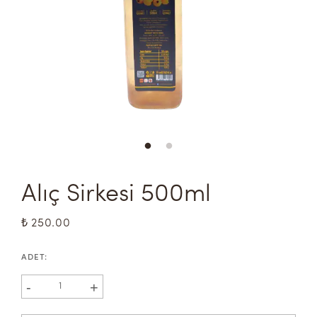
Alıç Sirkesi 500ml
₺ 250.00
ADET
:
-
+
1