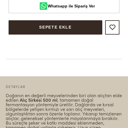
Whatsapp ile Sipariş Ver
SEPETE EKLE
DETAYLAR
Doğanın en değerli meyvelerinden biri olan alıçtan elde
edilen
Alıç Sirkesi 500 ml
, tamamen doğal
fermantasyon yöntemiyle üretilir. Dağlarda ve kırsal
bölgelerde yetişen kırmızı ve sarı alıç meyveleri,
olgunlaştıktan sonra özenle toplanır. Yıkanıp temizlenen
alıçlar, geleneksel yöntemlerle mayalanmaya bırakılır.
Bu süreçte şeker ve katkı maddesi eklenmeden,
tamamen doğal yollarla sirkeleşir. Uzun süren