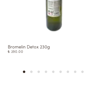
Bromelin Detox 230g
A
₺ 290.00
₺