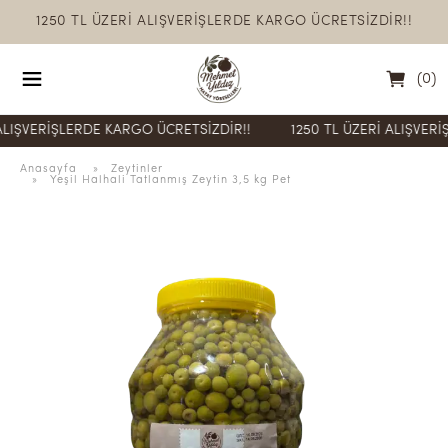
1250 TL ÜZERİ ALIŞVERİŞLERDE KARGO ÜCRETSİZDİR!!
(
0
)
VERİŞLERDE KARGO ÜCRETSİZDİR!!
1250 TL ÜZERİ ALIŞVERİŞLER
Anasayfa
  » 
Zeytinler
 » 
Yeşil Halhali Tatlanmış Zeytin 3,5 kg Pet