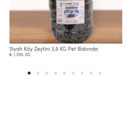
Siyah Köy Zeytini 3,5 KG Pet Bidonda
Y
₺ 1,395.00
₺