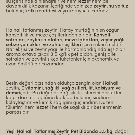
su içerisinde dinlendirilir ve hem lezzet hem de
dayanıklılık kazanır. İçeriğinde yalnızca
zeytin, su ve tuz
bulunur; katkı maddesi veya koruyucu içermez.
Halhali tatlanmış zeytin, Hatay mutfağının en özgün
kahvaltılık ve meze çeşitlerinden biridir.
Kahvaltı
sofraları, zeytin salataları, meze tabakları, zeytinyağlı
sebze yemekleri ve zahter eşlikleri
için mükemmeldir.
Nar ekşisi ve zeytinyağı ile harmanlandığında eşsiz bir
aroma ortaya çıkar. 3,5 kg’lık pet bidon, geniş aile
sofraları ve zeytini sıkça tüketenler için ekonomik ve
uzun ömürlü bir çözümdür.
Besin değeri açısından oldukça zengin olan Halhali
zeytin,
E vitamini, sağlıklı yağ asitleri, lif, kalsiyum ve
demir
içerir. Bu değerler bağışıklık sistemini destekler,
kalp-damar sağlığına katkıda bulunur, sindirimi
kolaylaştırır ve kemik sağlığını güçlendirir. Düzenli
tüketimi hem lezzetli hem de sağlıklı bir beslenmenin
parçasıdır.
Yeşil Halhali Tatlanmış Zeytin Pet Bidonda 3,5 kg
, doğal