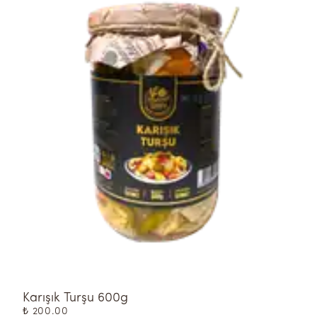
Karışık Turşu 600g
Ç
₺ 200.00
₺