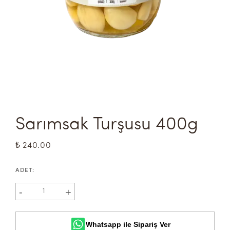
Sarımsak Turşusu 400g
₺ 240.00
ADET
:
-
+
1
Whatsapp ile Sipariş Ver