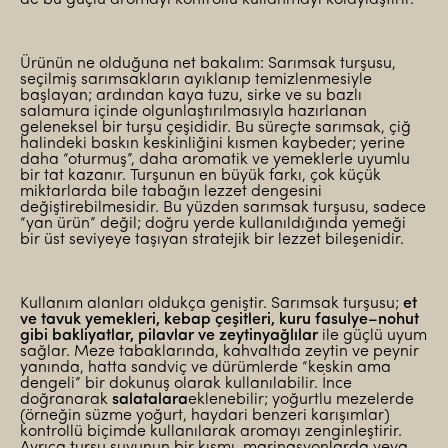
Ürünün ne olduğuna net bakalım: Sarımsak turşusu,
seçilmiş sarımsakların ayıklanıp temizlenmesiyle
başlayan; ardından kaya tuzu, sirke ve su bazlı
salamura içinde olgunlaştırılmasıyla hazırlanan
geleneksel bir turşu çeşididir. Bu süreçte sarımsak, çiğ
halindeki baskın keskinliğini kısmen kaybeder; yerine
daha “oturmuş”, daha aromatik ve yemeklerle uyumlu
bir tat kazanır. Turşunun en büyük farkı, çok küçük
miktarlarda bile tabağın lezzet dengesini
değiştirebilmesidir. Bu yüzden sarımsak turşusu, sadece
“yan ürün” değil; doğru yerde kullanıldığında yemeği
bir üst seviyeye taşıyan stratejik bir lezzet bileşenidir.
Kullanım alanları oldukça geniştir. Sarımsak turşusu;
et
ve tavuk yemekleri, kebap çeşitleri, kuru fasulye–nohut
gibi bakliyatlar, pilavlar ve zeytinyağlılar
ile güçlü uyum
sağlar. Meze tabaklarında, kahvaltıda zeytin ve peynir
yanında, hatta sandviç ve dürümlerde “keskin ama
dengeli” bir dokunuş olarak kullanılabilir. İnce
doğranarak
salatalara
eklenebilir; yoğurtlu mezelerde
(örneğin süzme yoğurt, haydari benzeri karışımlar)
kontrollü biçimde kullanılarak aromayı zenginleştirir.
Ayrıca turşu suyunun bir kısmı, marinasyonlarda veya