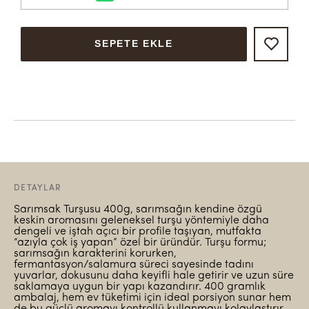
SEPETE EKLE
DETAYLAR
Sarımsak Turşusu 400g, sarımsağın kendine özgü
keskin aromasını geleneksel turşu yöntemiyle daha
dengeli ve iştah açıcı bir profile taşıyan, mutfakta
“azıyla çok iş yapan” özel bir üründür. Turşu formu;
sarımsağın karakterini korurken,
fermantasyon/salamura süreci sayesinde tadını
yuvarlar, dokusunu daha keyifli hale getirir ve uzun süre
saklamaya uygun bir yapı kazandırır. 400 gramlık
ambalaj, hem ev tüketimi için ideal porsiyon sunar hem
de bu güçlü aromayı kontrollü kullanmayı kolaylaştırır.