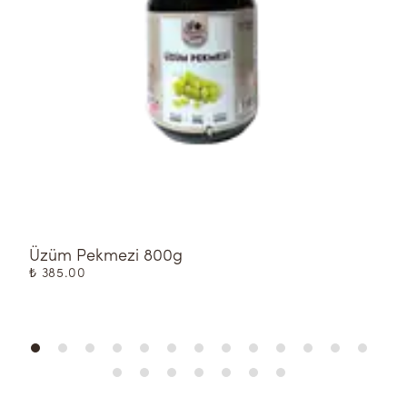
Üzüm Pekmezi 800g
T
₺ 385.00
₺