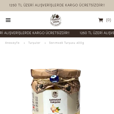
1250 TL ÜZERİ ALIŞVERİŞLERDE KARGO ÜCRETSİZDİR!!
(
0
)
LIŞVERİŞLERDE KARGO ÜCRETSİZDİR!!
1250 TL ÜZERİ ALIŞVERİŞ
Anasayfa
  » 
Turşular
 » 
Sarımsak Turşusu 400g