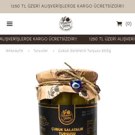
1250 TL ÜZERİ ALIŞVERİŞLERDE KARGO ÜCRETSİZDİR!!
(
0
)
VERİŞLERDE KARGO ÜCRETSİZDİR!!
1250 TL ÜZERİ ALIŞVERİŞLER
Anasayfa
  » 
Turşular
 » 
Çubuk Salatalık Turşusu 600g