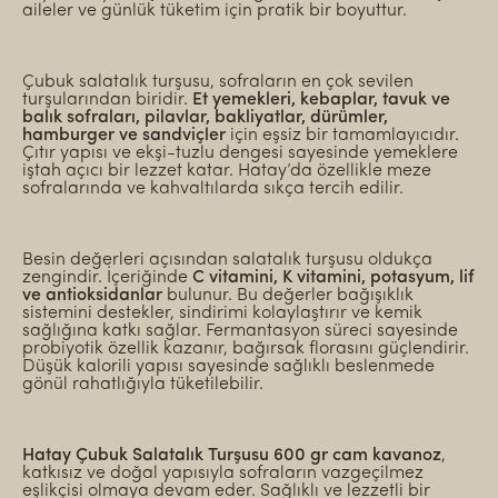
aileler ve günlük tüketim için pratik bir boyuttur.
Çubuk salatalık turşusu, sofraların en çok sevilen
turşularından biridir.
Et yemekleri, kebaplar, tavuk ve
balık sofraları, pilavlar, bakliyatlar, dürümler,
hamburger ve sandviçler
için eşsiz bir tamamlayıcıdır.
Çıtır yapısı ve ekşi-tuzlu dengesi sayesinde yemeklere
iştah açıcı bir lezzet katar. Hatay’da özellikle meze
sofralarında ve kahvaltılarda sıkça tercih edilir.
Besin değerleri açısından salatalık turşusu oldukça
zengindir. İçeriğinde
C vitamini, K vitamini, potasyum, lif
ve antioksidanlar
bulunur. Bu değerler bağışıklık
sistemini destekler, sindirimi kolaylaştırır ve kemik
sağlığına katkı sağlar. Fermantasyon süreci sayesinde
probiyotik özellik kazanır, bağırsak florasını güçlendirir.
Düşük kalorili yapısı sayesinde sağlıklı beslenmede
gönül rahatlığıyla tüketilebilir.
Hatay Çubuk Salatalık Turşusu 600 gr cam kavanoz
,
katkısız ve doğal yapısıyla sofraların vazgeçilmez
eşlikçisi olmaya devam eder. Sağlıklı ve lezzetli bir