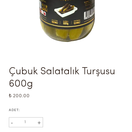
Çubuk Salatalık Turşusu 
600g
₺ 200.00
ADET
:
-
+
1