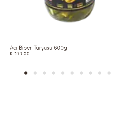
Acı Biber Turşusu 600g
S
₺ 200.00
₺