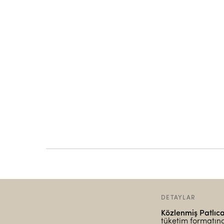
DETAYLAR
Közlenmiş Patlıca
tüketim formatınd