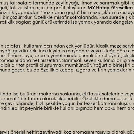
lmuş tat; salata formunda zeytinyağı, limon ve sarımsak gibi 
eli, tok ve iştah açıcı bir profil oluşturur.
MY Hatay Yöreselleri
hazırlık yapmadan “hazır ama güçlü” bir meze çıkarmak isteye
i bir çözümdür. Özellikle misafir sofralarında, kısa sürede şık 
ratiklik sağlar; günlük tüketimde ise yemek yanında dengeleyici
n salatası, kullanım açısından çok yönlüdür. Klasik meze servi
inyağı gezdirerek, ince kıyılmış maydanoz veya isteğe göre ce
iz. Limon suyu, aroma yönetiminde önemli bir rol oynar; ekşi
romasını daha net hissettirir. Sarımsak seven kullanıcılar için 
dialı bir tat profili oluşturmak mümkündür. Yoğurtla birleştiril
muna geçer; bu da özellikle kebap, ızgara ve fırın yemeklerin
ında ise bu ürün; makarna soslarına, et/tavuk sotelerine veya 
aromalı” bir taban olarak eklenebilir. Özellikle domates sosu
üre çevrildiğinde, hızlı şekilde yoğun bir lezzet katmanı oluşur
ndirilebilir; peynirle birlikte kullanıldığında hem doku hem a
servis önerisi nettir: zeytinyağı köz aromasını taşıyıcı olarak gü