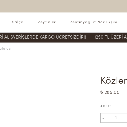
Salça
Zeytinler
Zeytinyağı & Nar Ekşisi
VERİŞLERDE KARGO ÜCRETSİZDİR!!
1250 TL ÜZERİ ALIŞVER
alatası
Közlen
₺ 285.00
ADET
:
-
1