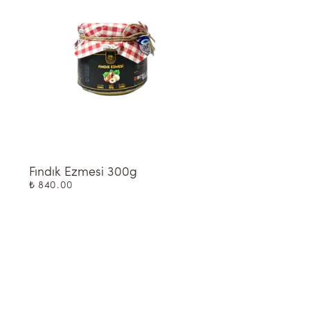
Fındık Ezmesi 300g
Salamura Asma Ya
3200g
₺ 840.00
₺ 1,150.00