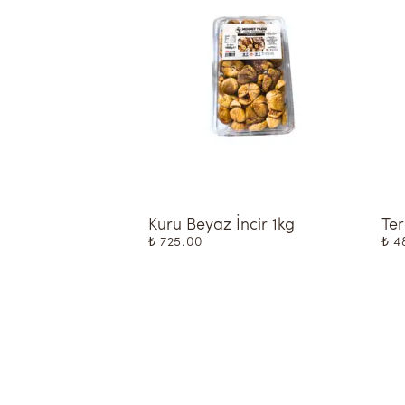
Kuru Beyaz İncir 1kg
Te
₺ 725.00
₺ 4