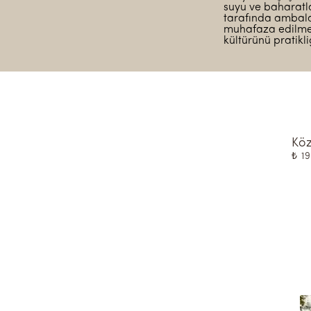
suyu ve baharatlar
tarafında ambala
muhafaza edilmesi
kültürünü pratikl
Köz
₺ 1