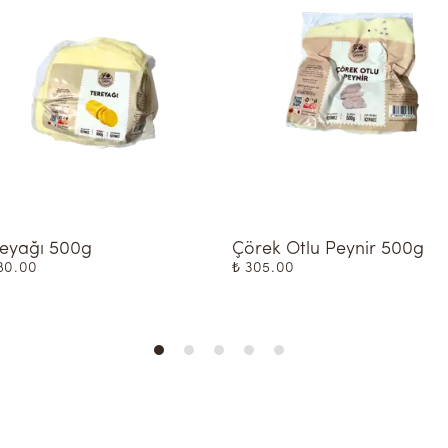
reyağı 500g
Çörek Otlu Peynir 500g
80.00
₺ 305.00