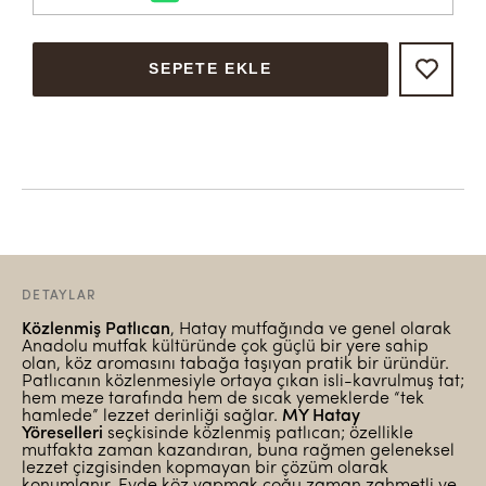
SEPETE EKLE
DETAYLAR
Közlenmiş Patlıcan
, Hatay mutfağında ve genel olarak
Anadolu mutfak kültüründe çok güçlü bir yere sahip
olan, köz aromasını tabağa taşıyan pratik bir üründür.
Patlıcanın közlenmesiyle ortaya çıkan isli-kavrulmuş tat;
hem meze tarafında hem de sıcak yemeklerde “tek
hamlede” lezzet derinliği sağlar.
MY Hatay
Yöreselleri
seçkisinde közlenmiş patlıcan; özellikle
mutfakta zaman kazandıran, buna rağmen geleneksel
lezzet çizgisinden kopmayan bir çözüm olarak
konumlanır. Evde köz yapmak çoğu zaman zahmetli ve