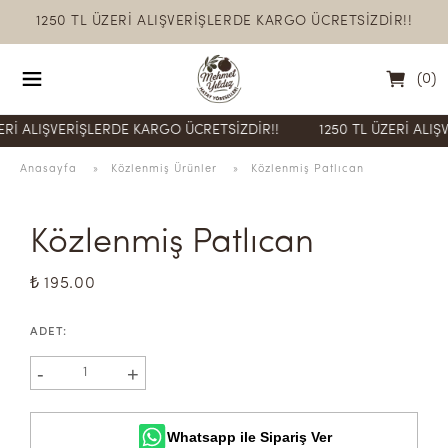
1250 TL ÜZERİ ALIŞVERİŞLERDE KARGO ÜCRETSİZDİR!!
(
0
)
ALIŞVERİŞLERDE KARGO ÜCRETSİZDİR!!
1250 TL ÜZERİ ALIŞVERİ
Anasayfa
  » 
Közlenmiş Ürünler
 » 
Közlenmiş Patlıcan
Közlenmiş Patlıcan
₺ 195.00
ADET
:
-
+
1
Whatsapp ile Sipariş Ver