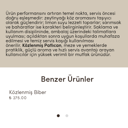
Ürün performansını artıran temel nokta, servis öncesi
doğru eşleşmedir: zeytinyağı köz aromasını taşıyıcı
olarak güçlendirir; limon suyu lezzeti toparlar; sarımsak
ve baharatlar ise karakteri belirginleştirir. Saklama ve
kullanım disiplininde, ambalaj üzerindeki talimatlara
uyulması; açıldıktan sonra uygun koşullarda muhafaza
edilmesi ve temiz servis kaşığı kullanılması
önerilir.
Közlenmiş Patlıcan
, meze ve yemeklerde
pratiklik, güçlü aroma ve hızlı servis avantajı arayan
kullanıcılar için yüksek verimli bir mutfak ürünüdür.
Benzer Ürünler
Közlenmiş Biber
K
₺ 275.00
₺