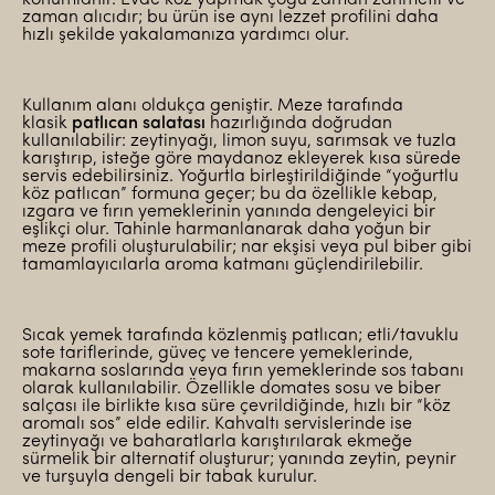
zaman alıcıdır; bu ürün ise aynı lezzet profilini daha
hızlı şekilde yakalamanıza yardımcı olur.
Kullanım alanı oldukça geniştir. Meze tarafında
klasik
patlıcan salatası
hazırlığında doğrudan
kullanılabilir: zeytinyağı, limon suyu, sarımsak ve tuzla
karıştırıp, isteğe göre maydanoz ekleyerek kısa sürede
servis edebilirsiniz. Yoğurtla birleştirildiğinde “yoğurtlu
köz patlıcan” formuna geçer; bu da özellikle kebap,
ızgara ve fırın yemeklerinin yanında dengeleyici bir
eşlikçi olur. Tahinle harmanlanarak daha yoğun bir
meze profili oluşturulabilir; nar ekşisi veya pul biber gibi
tamamlayıcılarla aroma katmanı güçlendirilebilir.
Sıcak yemek tarafında közlenmiş patlıcan; etli/tavuklu
sote tariflerinde, güveç ve tencere yemeklerinde,
makarna soslarında veya fırın yemeklerinde sos tabanı
olarak kullanılabilir. Özellikle domates sosu ve biber
salçası ile birlikte kısa süre çevrildiğinde, hızlı bir “köz
aromalı sos” elde edilir. Kahvaltı servislerinde ise
zeytinyağı ve baharatlarla karıştırılarak ekmeğe
sürmelik bir alternatif oluşturur; yanında zeytin, peynir
ve turşuyla dengeli bir tabak kurulur.