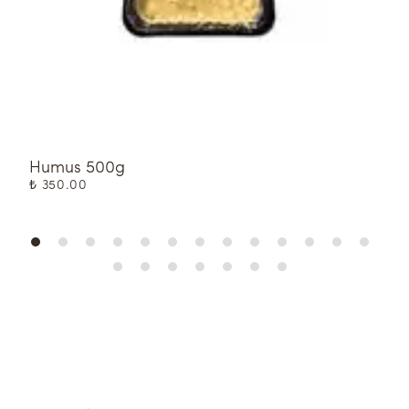
Humus 500g
Ü
₺ 350.00
₺