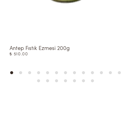
Antep Fıstık Ezmesi 200g
K
₺ 510.00
₺