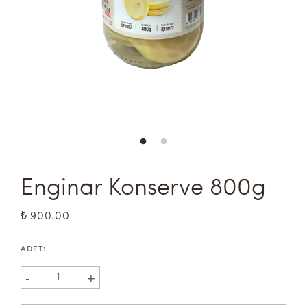
Enginar Konserve 800g
₺ 900.00
ADET
:
-
+
1