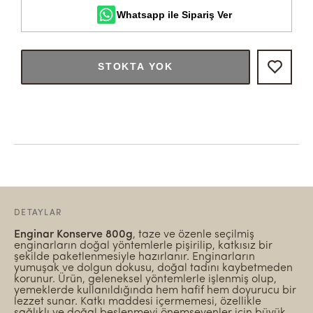
Whatsapp ile Sipariş Ver
STOKTA YOK
DETAYLAR
Enginar Konserve 800g
, taze ve özenle seçilmiş
enginarların doğal yöntemlerle pişirilip, katkısız bir
şekilde paketlenmesiyle hazırlanır. Enginarların
yumuşak ve dolgun dokusu, doğal tadını kaybetmeden
korunur. Ürün, geleneksel yöntemlerle işlenmiş olup,
yemeklerde kullanıldığında hem hafif hem doyurucu bir
lezzet sunar. Katkı maddesi içermemesi, özellikle
sağlıklı ve doğal beslenmeyi önemseyenler için büyük