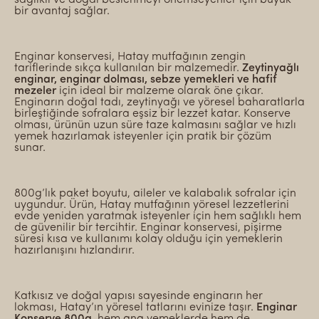
bir avantaj sağlar.
Enginar konservesi, Hatay mutfağının zengin
tariflerinde sıkça kullanılan bir malzemedir.
Zeytinyağlı
enginar, enginar dolması, sebze yemekleri ve hafif
mezeler
için ideal bir malzeme olarak öne çıkar.
Enginarın doğal tadı, zeytinyağı ve yöresel baharatlarla
birleştiğinde sofralara eşsiz bir lezzet katar. Konserve
olması, ürünün uzun süre taze kalmasını sağlar ve hızlı
yemek hazırlamak isteyenler için pratik bir çözüm
sunar.
800g’lık paket boyutu, aileler ve kalabalık sofralar için
uygundur. Ürün, Hatay mutfağının yöresel lezzetlerini
evde yeniden yaratmak isteyenler için hem sağlıklı hem
de güvenilir bir tercihtir. Enginar konservesi, pişirme
süresi kısa ve kullanımı kolay olduğu için yemeklerin
hazırlanışını hızlandırır.
Katkısız ve doğal yapısı sayesinde enginarın her
lokması, Hatay’ın yöresel tatlarını evinize taşır.
Enginar
Konserve 800g
, hem ana yemeklerde hem de