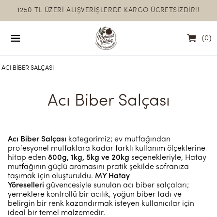
1250 TL ÜZERİ ALIŞVERİŞLERDE KARGO ÜCRETSİZDİR!!
(
0
)
ACI BIBER SALÇASI
Acı Biber Salçası
Acı Biber Salçası
kategorimiz; ev mutfağından
profesyonel mutfaklara kadar farklı kullanım ölçeklerine
hitap eden
800g, 1kg, 5kg ve 20kg
seçenekleriyle, Hatay
mutfağının güçlü aromasını pratik şekilde sofranıza
taşımak için oluşturuldu.
MY Hatay
Yöreselleri
güvencesiyle sunulan acı biber salçaları;
yemeklere kontrollü bir acılık, yoğun biber tadı ve
belirgin bir renk kazandırmak isteyen kullanıcılar için
ideal bir temel malzemedir.