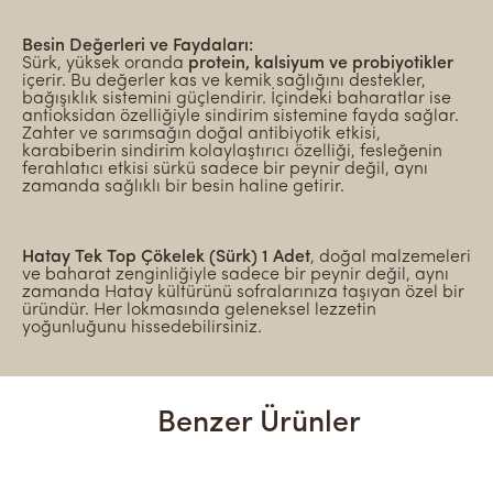
Besin Değerleri ve Faydaları:
Sürk, yüksek oranda
protein, kalsiyum ve probiyotikler
içerir. Bu değerler kas ve kemik sağlığını destekler,
bağışıklık sistemini güçlendirir. İçindeki baharatlar ise
antioksidan özelliğiyle sindirim sistemine fayda sağlar.
Zahter ve sarımsağın doğal antibiyotik etkisi,
karabiberin sindirim kolaylaştırıcı özelliği, fesleğenin
ferahlatıcı etkisi sürkü sadece bir peynir değil, aynı
zamanda sağlıklı bir besin haline getirir.
Hatay Tek Top Çökelek (Sürk) 1 Adet
, doğal malzemeleri
ve baharat zenginliğiyle sadece bir peynir değil, aynı
zamanda Hatay kültürünü sofralarınıza taşıyan özel bir
üründür. Her lokmasında geleneksel lezzetin
yoğunluğunu hissedebilirsiniz.
Benzer Ürünler