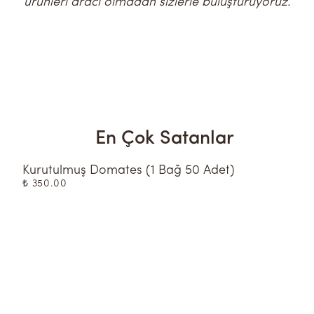
ürünleri aracı olmadan sizlerle buluşturuyoruz.
En Çok Satanlar
Kurutulmuş Domates (1 Bağ 50 Adet)
K
₺ 350.00
₺