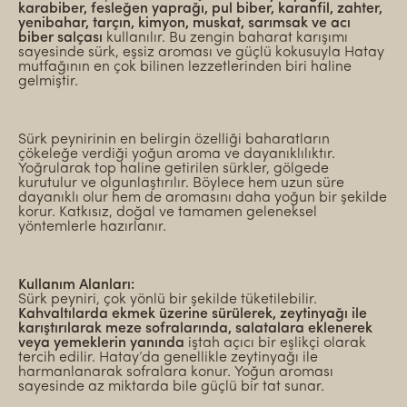
karabiber, fesleğen yaprağı, pul biber, karanfil, zahter,
yenibahar, tarçın, kimyon, muskat, sarımsak ve acı
biber salçası
kullanılır. Bu zengin baharat karışımı
sayesinde sürk, eşsiz aroması ve güçlü kokusuyla Hatay
mutfağının en çok bilinen lezzetlerinden biri haline
gelmiştir.
Sürk peynirinin en belirgin özelliği baharatların
çökeleğe verdiği yoğun aroma ve dayanıklılıktır.
Yoğrularak top haline getirilen sürkler, gölgede
kurutulur ve olgunlaştırılır. Böylece hem uzun süre
dayanıklı olur hem de aromasını daha yoğun bir şekilde
korur. Katkısız, doğal ve tamamen geleneksel
yöntemlerle hazırlanır.
Kullanım Alanları:
Sürk peyniri, çok yönlü bir şekilde tüketilebilir.
Kahvaltılarda ekmek üzerine sürülerek, zeytinyağı ile
karıştırılarak meze sofralarında, salatalara eklenerek
veya yemeklerin yanında
iştah açıcı bir eşlikçi olarak
tercih edilir. Hatay’da genellikle zeytinyağı ile
harmanlanarak sofralara konur. Yoğun aroması
sayesinde az miktarda bile güçlü bir tat sunar.