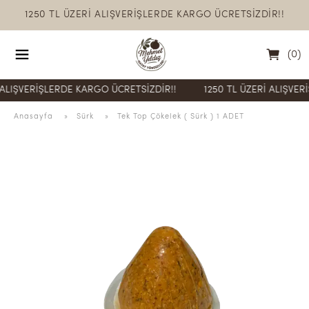
1250 TL ÜZERİ ALIŞVERİŞLERDE KARGO ÜCRETSİZDİR!!
(
0
)
VERİŞLERDE KARGO ÜCRETSİZDİR!!
1250 TL ÜZERİ ALIŞVERİŞLE
Anasayfa
  » 
Sürk
 » 
Tek Top Çökelek ( Sürk ) 1 ADET