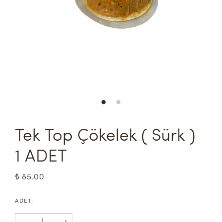
Tek Top Çökelek ( Sürk ) 
1 ADET
₺ 85.00
ADET
:
-
+
1