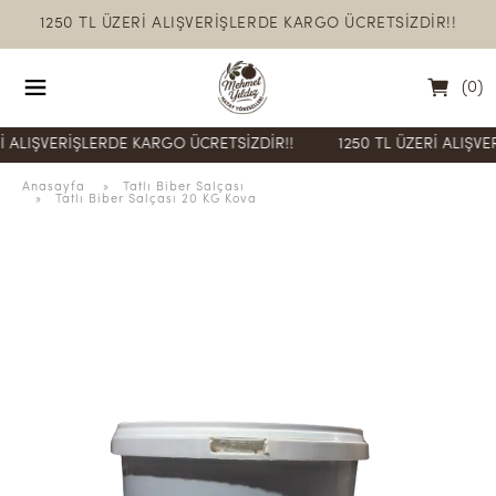
1250 TL ÜZERİ ALIŞVERİŞLERDE KARGO ÜCRETSİZDİR!!
(
0
)
ŞVERİŞLERDE KARGO ÜCRETSİZDİR!!
1250 TL ÜZERİ ALIŞVERİŞL
Anasayfa
  » 
Tatlı Biber Salçası
 » 
Tatlı Biber Salçası 20 KG Kova