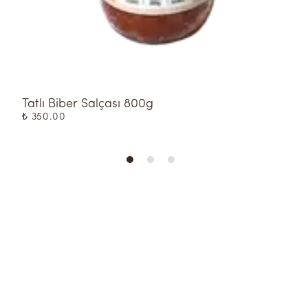
Tatlı Biber Salçası 800g
T
₺ 350.00
₺