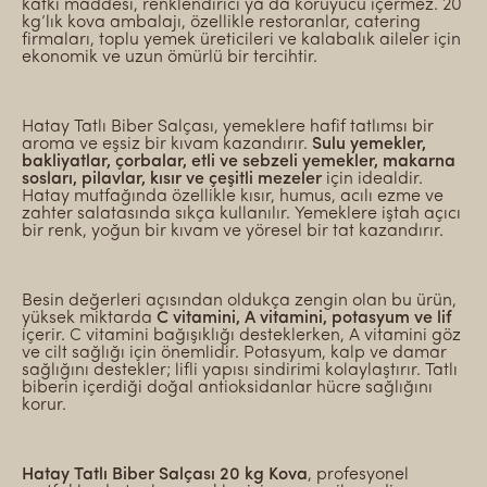
katkı maddesi, renklendirici ya da koruyucu içermez. 20
kg’lık kova ambalajı, özellikle restoranlar, catering
firmaları, toplu yemek üreticileri ve kalabalık aileler için
ekonomik ve uzun ömürlü bir tercihtir.
Hatay Tatlı Biber Salçası, yemeklere hafif tatlımsı bir
aroma ve eşsiz bir kıvam kazandırır.
Sulu yemekler,
bakliyatlar, çorbalar, etli ve sebzeli yemekler, makarna
sosları, pilavlar, kısır ve çeşitli mezeler
için idealdir.
Hatay mutfağında özellikle kısır, humus, acılı ezme ve
zahter salatasında sıkça kullanılır. Yemeklere iştah açıcı
bir renk, yoğun bir kıvam ve yöresel bir tat kazandırır.
Besin değerleri açısından oldukça zengin olan bu ürün,
yüksek miktarda
C vitamini, A vitamini, potasyum ve lif
içerir. C vitamini bağışıklığı desteklerken, A vitamini göz
ve cilt sağlığı için önemlidir. Potasyum, kalp ve damar
sağlığını destekler; lifli yapısı sindirimi kolaylaştırır. Tatlı
biberin içerdiği doğal antioksidanlar hücre sağlığını
korur.
Hatay Tatlı Biber Salçası 20 kg Kova
, profesyonel