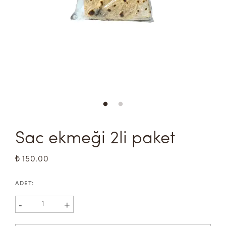
Sac ekmeği 2li paket
₺ 150.00
ADET
:
-
+
1