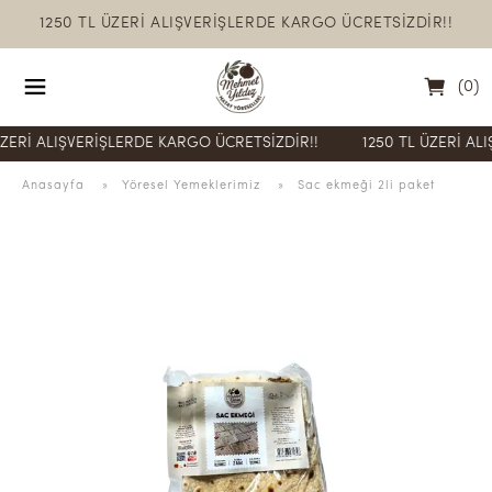
1250 TL ÜZERİ ALIŞVERİŞLERDE KARGO ÜCRETSİZDİR!!
(
0
)
İ ALIŞVERİŞLERDE KARGO ÜCRETSİZDİR!!
1250 TL ÜZERİ ALIŞVE
Anasayfa
  » 
Yöresel Yemeklerimiz
 » 
Sac ekmeği 2li paket