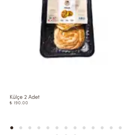
Külçe 2 Adet
K
₺ 190.00
₺