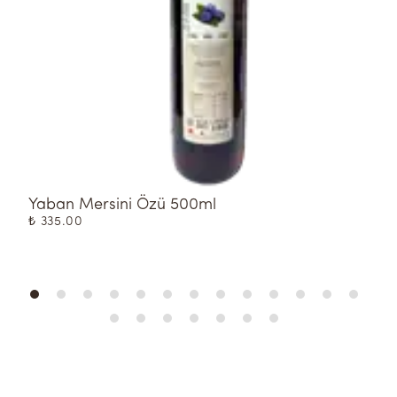
Yaban Mersini Özü 500ml
Ç
₺ 335.00
₺