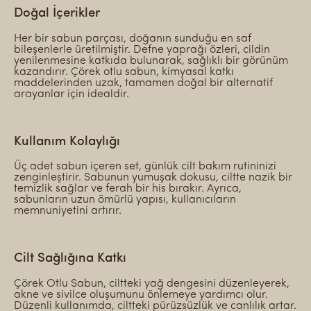
Doğal İçerikler
Her bir sabun parçası, doğanın sunduğu en saf
bileşenlerle üretilmiştir. Defne yaprağı özleri, cildin
yenilenmesine katkıda bulunarak, sağlıklı bir görünüm
kazandırır. Çörek otlu sabun, kimyasal katkı
maddelerinden uzak, tamamen doğal bir alternatif
arayanlar için idealdir.
Kullanım Kolaylığı
Üç adet sabun içeren set, günlük cilt bakım rutininizi
zenginleştirir. Sabunun yumuşak dokusu, ciltte nazik bir
temizlik sağlar ve ferah bir his bırakır. Ayrıca,
sabunların uzun ömürlü yapısı, kullanıcıların
memnuniyetini artırır.
Cilt Sağlığına Katkı
Çörek Otlu Sabun, ciltteki yağ dengesini düzenleyerek,
akne ve sivilce oluşumunu önlemeye yardımcı olur.
Düzenli kullanımda, ciltteki pürüzsüzlük ve canlılık artar.