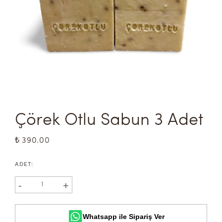
Çörek Otlu Sabun 3 Adet
₺ 390.00
ADET
:
-
+
1
Whatsapp ile Sipariş Ver