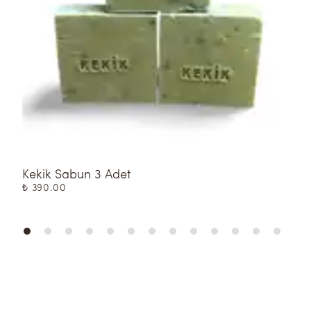
Kekik Sabun 3 Adet
Z
₺ 390.00
₺