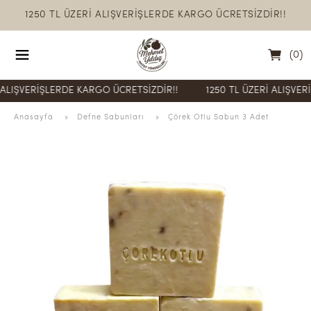
1250 TL ÜZERİ ALIŞVERİŞLERDE KARGO ÜCRETSİZDİR!!
(
0
)
VERİŞLERDE KARGO ÜCRETSİZDİR!!
1250 TL ÜZERİ ALIŞVERİŞLER
Anasayfa
  » 
Defne Sabunları
 » 
Çörek Otlu Sabun 3 Adet