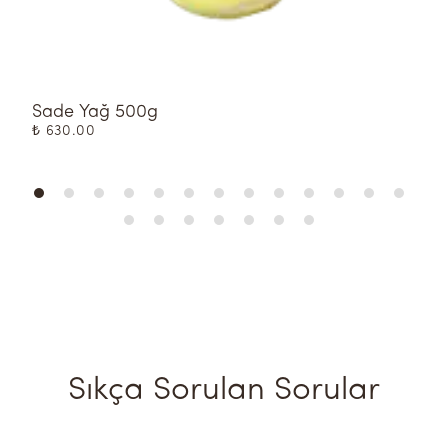
Sade Yağ 500g
T
₺ 630.00
₺
Sıkça Sorulan Sorular